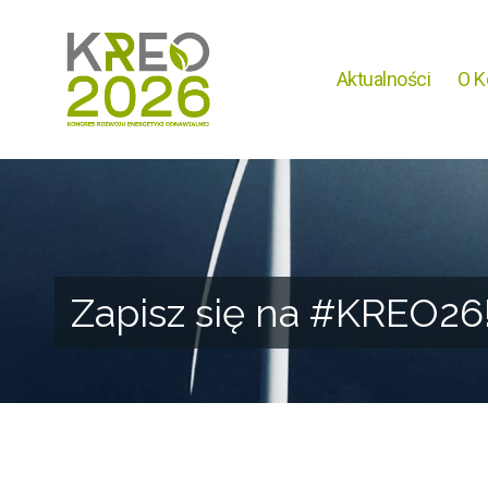
Aktualności
O K
Zapisz się na #KREO26