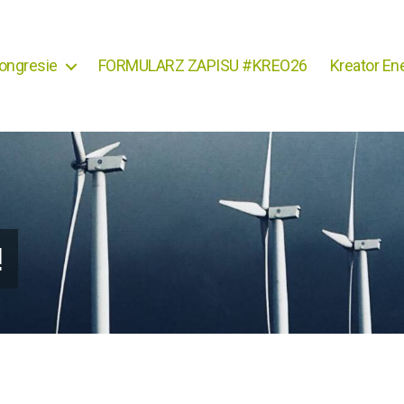
ongresie
FORMULARZ ZAPISU #KREO26
Kreator Ene
!