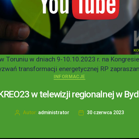
w Toruniu w dniach 9-10.10.2023 r. na Kongresi
zwań transformacji energetycznej RP zapraszam
INFORMACJE
 KREO23 w telewizji regionalnej w By
Autor:
administrator
30 czerwca 2023