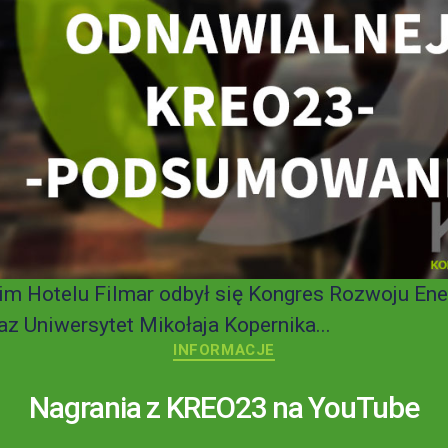
im Hotelu Filmar odbył się Kongres Rozwoju En
z Uniwersytet Mikołaja Kopernika...
INFORMACJE
Nagrania z KREO23 na YouTube