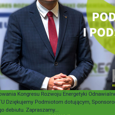
wania Kongresu Rozwoju Energetyki Odnawialnej
U Dziękujemy Podmiotom dotującym, Sponsoro
o debiutu. Zapraszamy...