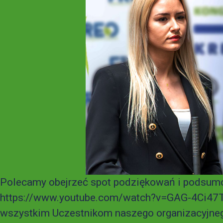
Polecamy obejrzeć spot podziękowań i podsumo
https://www.youtube.com/watch?v=GAG-4Ci47T
wszystkim Uczestnikom naszego organizacyjneg