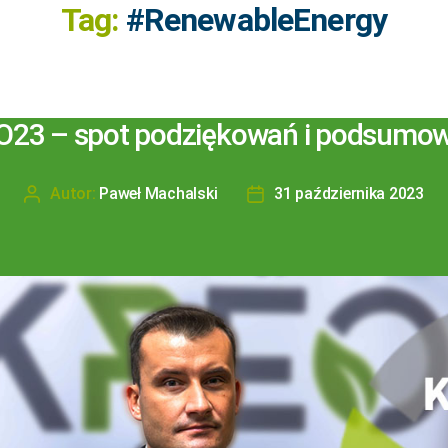
Tag:
#RenewableEnergy
23 – spot podziękowań i podsumo
Autor:
Paweł Machalski
31 października 2023