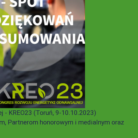
 - KREO23 (Toruń, 9-10.10.2023)
m, Partnerom honorowym i medialnym oraz