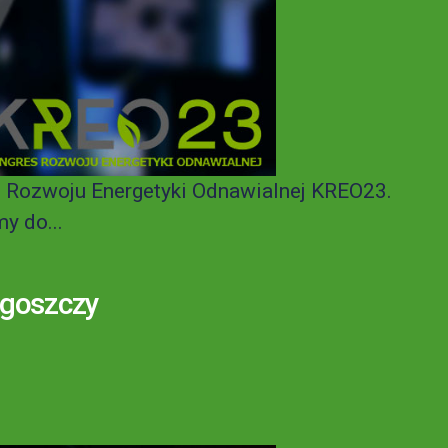
e Rozwoju Energetyki Odnawialnej KREO23.
y do...
dgoszczy