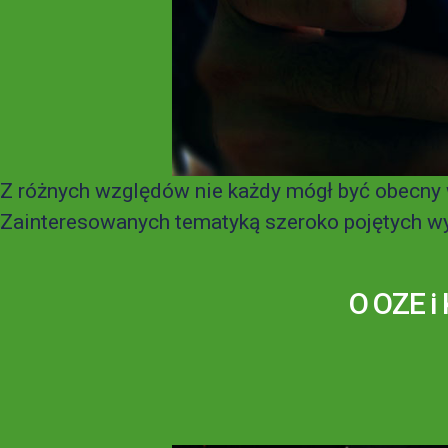
Z różnych względów nie każdy mógł być obecny 
Zainteresowanych tematyką szeroko pojętych wy
O OZE i