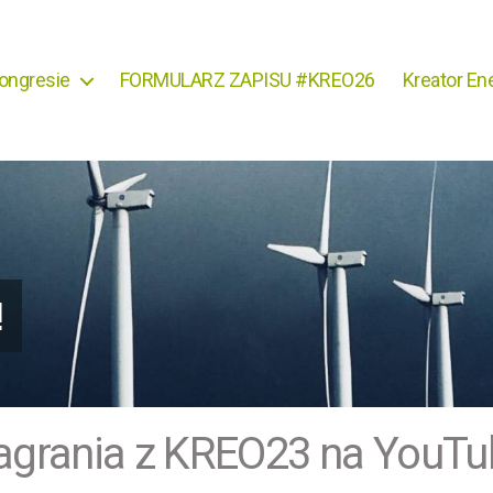
ongresie
FORMULARZ ZAPISU #KREO26
Kreator Ene
!
agrania z KREO23 na YouTu