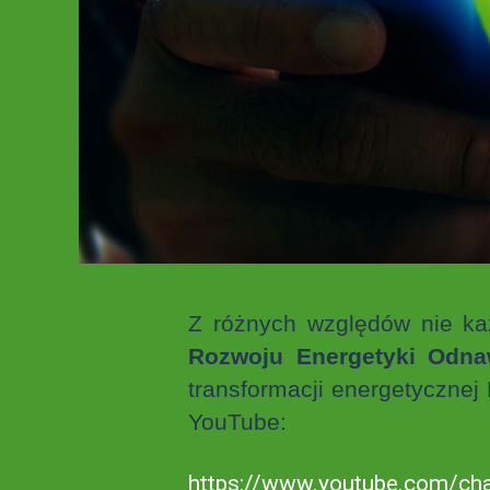
Z różnych względów nie ka
Rozwoju Energetyki Odna
transformacji energetyczne
YouTube:
https://www.youtube.com/