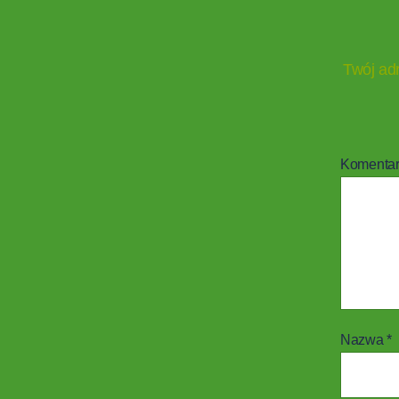
Twój adr
Komenta
Nazwa
*