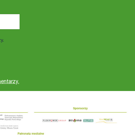
zy.
entarzy.