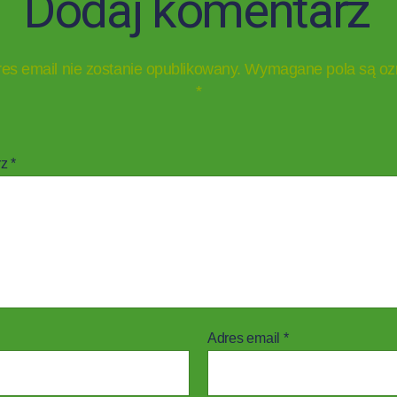
Dodaj komentarz
es email nie zostanie opublikowany.
Wymagane pola są oz
*
rz
*
Adres email
*