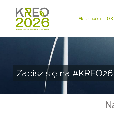
Aktualności
O K
Zapisz się na #KREO26
N