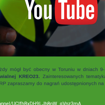
żdy mógł być obecny w Toruniu w dniach 9-
wialnej KREO23.
Zainteresowanych tematyk
j RP zapraszamy do nagrań udostępnionych na 
channel/UClfhBxDH9LJh8nW_qVnz3mA