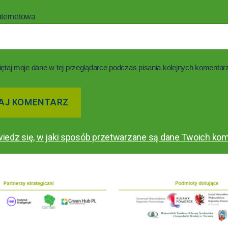
nternetowa
ętaj moje dane w tej przeglądarce podczas pisania kolejnych komentar
iedz się, w jaki sposób przetwarzane są dane Twoich kom