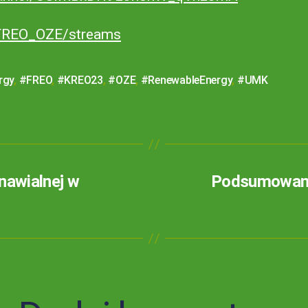
FREO_OZE/streams
rgy
,
#FREO
,
#KREO23
,
#OZE
,
#RenewableEnergy
,
#UMK
nawialnej w
Podsumowani