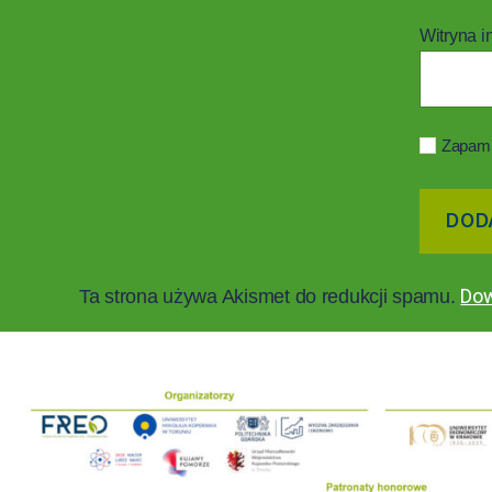
Witryna i
Zapami
Dow
Ta strona używa Akismet do redukcji spamu.