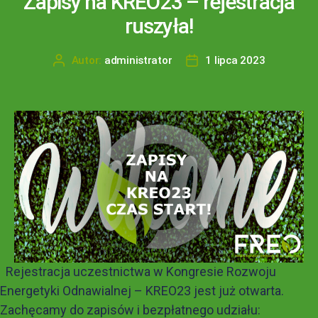
Zapisy na KREO23 – rejestracja
ruszyła!
Autor:
administrator
1 lipca 2023
Rejestracja uczestnictwa w Kongresie Rozwoju
Energetyki Odnawialnej – KREO23 jest już otwarta.
Zachęcamy do zapisów i bezpłatnego udziału: