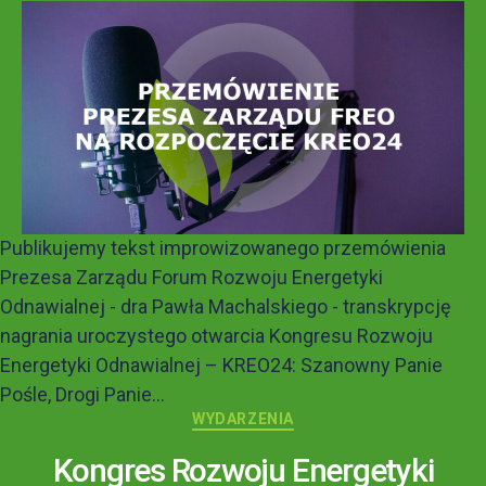
Publikujemy tekst improwizowanego przemówienia
Prezesa Zarządu Forum Rozwoju Energetyki
Odnawialnej - dra Pawła Machalskiego - transkrypcję
nagrania uroczystego otwarcia Kongresu Rozwoju
Energetyki Odnawialnej – KREO24: Szanowny Panie
Pośle, Drogi Panie...
WYDARZENIA
Kongres Rozwoju Energetyki