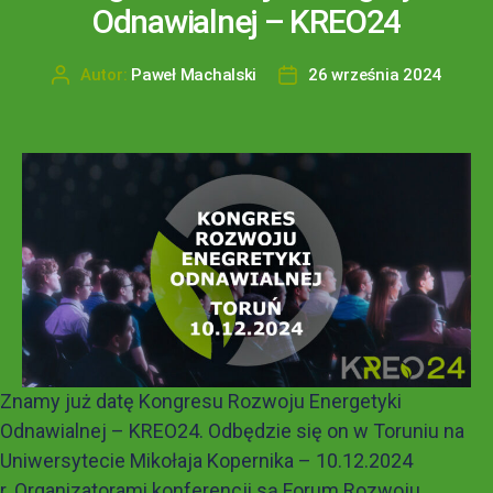
Odnawialnej – KREO24
Autor:
Paweł Machalski
26 września 2024
Znamy już datę Kongresu Rozwoju Energetyki
Odnawialnej – KREO24. Odbędzie się on w Toruniu na
Uniwersytecie Mikołaja Kopernika – 10.12.2024
r. Organizatorami konferencji są Forum Rozwoju