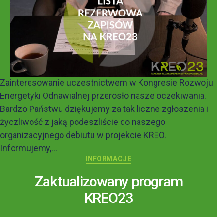
Zainteresowanie uczestnictwem w Kongresie Rozwoju
Energetyki Odnawialnej przerosło nasze oczekiwania.
Bardzo Państwu dziękujemy za tak liczne zgłoszenia i
życzliwość z jaką podeszliście do naszego
organizacyjnego debiutu w projekcie KREO.
Informujemy,...
INFORMACJE
Zaktualizowany program
KREO23