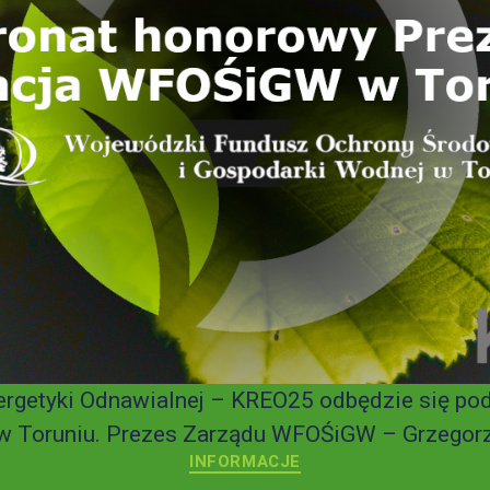
nergetyki Odnawialnej – KREO25 odbędzie się p
Toruniu. Prezes Zarządu WFOŚiGW – Grzegorz B
INFORMACJE