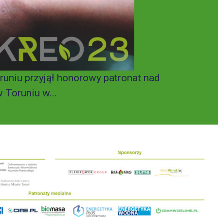
uniu przyjął honorowy patronat nad
 Toruniu w...