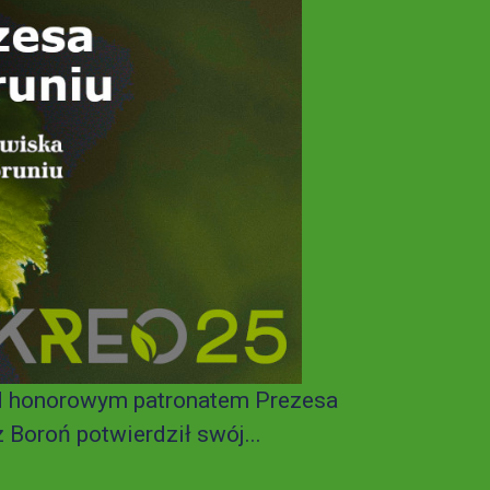
od honorowym patronatem Prezesa
oroń potwierdził swój...