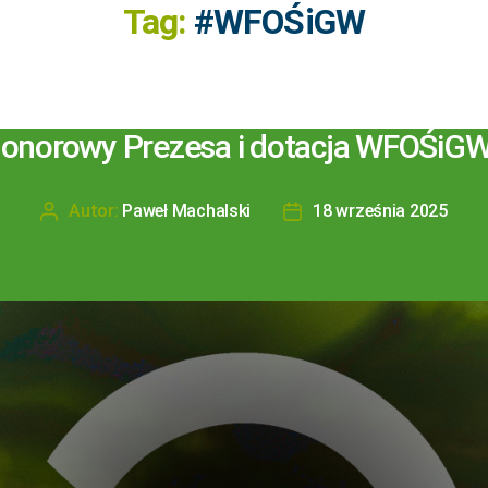
Tag:
#WFOŚiGW
honorowy Prezesa i dotacja WFOŚiGW
Autor:
Paweł Machalski
18 września 2025