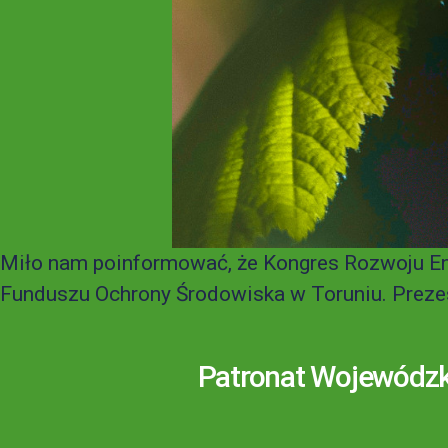
Miło nam poinformować, że Kongres Rozwoju E
Funduszu Ochrony Środowiska w Toruniu. Prezes
Patronat Wojewódzk