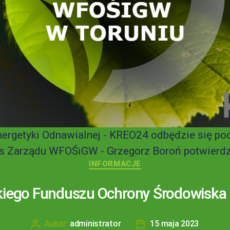
nergetyki Odnawialnej - KREO24 odbędzie się 
 Zarządu WFOŚiGW - Grzegorz Boroń potwierdził
INFORMACJE
iego Funduszu Ochrony Środowiska 
Autor:
administrator
15 maja 2023