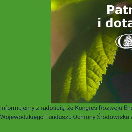
Informujemy z radością, że Kongres Rozwoju E
Wojewódzkiego Funduszu Ochrony Środowiska w 