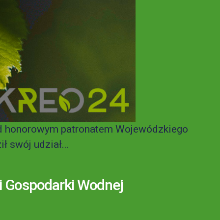
pod honorowym patronatem Wojewódzkiego
 swój udział...
i Gospodarki Wodnej