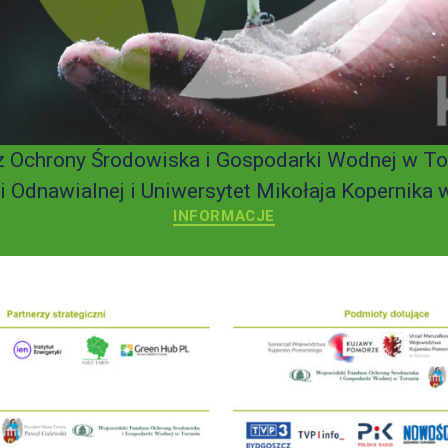
 Ochrony Środowiska i Gospodarki Wodnej w Tor
Odnawialnej i Uniwersytet Mikołaja Kopernika w
INFORMACJE