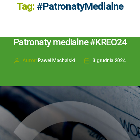
Tag:
#PatronatyMedialne
Patronaty medialne #KREO24
Autor:
Paweł Machalski
3 grudnia 2024