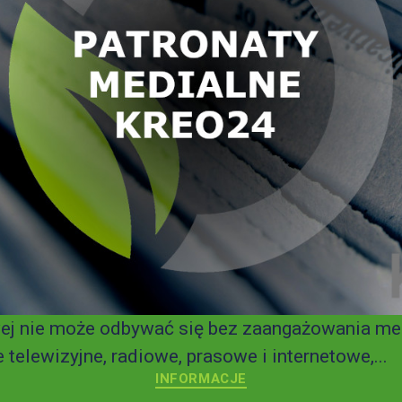
owej nie może odbywać się bez zaangażowania me
telewizyjne, radiowe, prasowe i internetowe,...
INFORMACJE