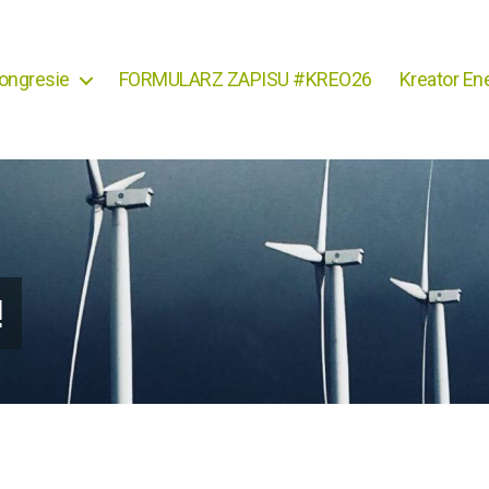
ongresie
FORMULARZ ZAPISU #KREO26
Kreator Ene
!