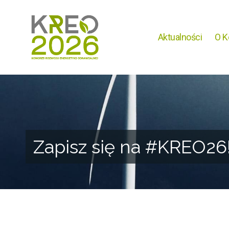
Aktualności
O K
Zapisz się na #KREO26