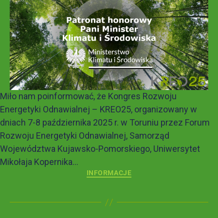
Miło nam poinformować, że Kongres Rozwoju
Energetyki Odnawialnej – KREO25, organizowany w
dniach 7-8 października 2025 r. w Toruniu przez Forum
Rozwoju Energetyki Odnawialnej, Samorząd
Województwa Kujawsko-Pomorskiego, Uniwersytet
Mikołaja Kopernika...
INFORMACJE