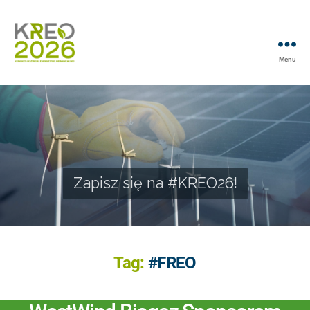
Menu
Zapisz się na #KREO26!
Tag:
#FREO