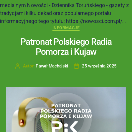
medialnym Nowości - Dziennika Toruńskiego - gazety z
tradycjami kilku dekad oraz popularnego portalu
informacyjnego tego tytułu: https://nowosci.com.pl/...
INFORMACJE
Patronat Polskiego Radia
Pomorza i Kujaw
Autor:
Paweł Machalski
25 września 2025