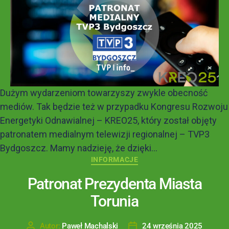
Dużym wydarzeniom towarzyszy zwykle obecność
mediów. Tak będzie też w przypadku Kongresu Rozwoju
Energetyki Odnawialnej – KREO25, który został objęty
patronatem medialnym telewizji regionalnej – TVP3
Bydgoszcz. Mamy nadzieję, że dzięki...
INFORMACJE
Patronat Prezydenta Miasta
Torunia
Autor:
Paweł Machalski
24 września 2025