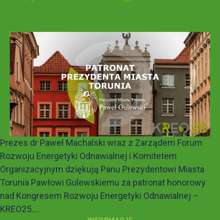
Prezes dr Paweł Machalski wraz z Zarządem Forum
Rozwoju Energetyki Odnawialnej i Komitetem
Organizacyjnym dziękują Panu Prezydentowi Miasta
Torunia Pawłowi Gulewskiemu za patronat honorowy
nad Kongresem Rozwoju Energetyki Odnawialnej –
KREO25....