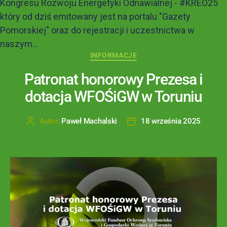
Kongresu Rozwoju Energetyki Odnawialnej - #KREO25
który od dziś emitowany jest na portalu "Gazety
Pomorskiej" oraz do rejestracji i uczestnictwa w
naszym...
INFORMACJE
Patronat honorowy Prezesa i
dotacja WFOŚiGW w Toruniu
Autor:
Paweł Machalski
18 września 2025