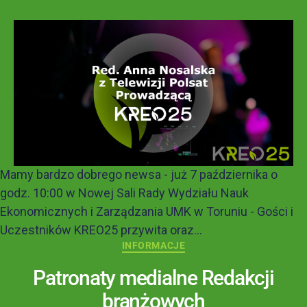
Mamy bardzo dobrego newsa - już 7 października o
godz. 10:00 w Nowej Sali Rady Wydziału Nauk
Ekonomicznych i Zarządzania UMK w Toruniu - Gości i
Uczestników KREO25 przywita oraz...
INFORMACJE
Patronaty medialne Redakcji
branżowych