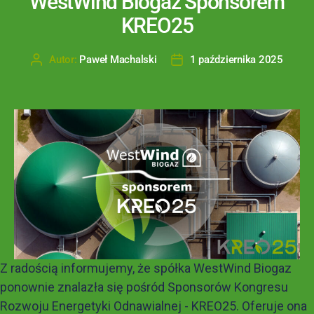
WestWind Biogaz Sponsorem
KREO25
Autor:
Paweł Machalski
1 października 2025
Z radością informujemy, że spółka WestWind Biogaz
ponownie znalazła się pośród Sponsorów Kongresu
Rozwoju Energetyki Odnawialnej - KREO25. Oferuje ona