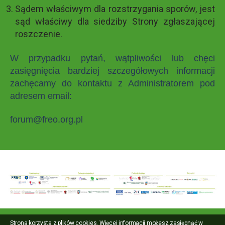
Sądem właściwym dla rozstrzygania sporów, jest
sąd właściwy dla siedziby Strony zgłaszającej
roszczenie.
W przypadku pytań, wątpliwości lub chęci
zasięgnięcia bardziej szczegółowych informacji
zachęcamy do kontaktu z Administratorem pod
adresem email:
forum@freo.org.pl
Strona korzysta z plików cookies. Więcej informacji możesz zasięgnąć w