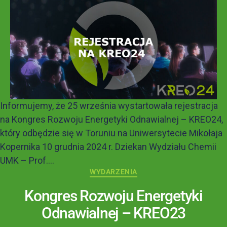
Informujemy, że 25 września wystartowała rejestracja
na Kongres Rozwoju Energetyki Odnawialnej – KREO24,
który odbędzie się w Toruniu na Uniwersytecie Mikołaja
Kopernika 10 grudnia 2024 r. Dziekan Wydziału Chemii
UMK – Prof....
WYDARZENIA
Kongres Rozwoju Energetyki
Odnawialnej – KREO23