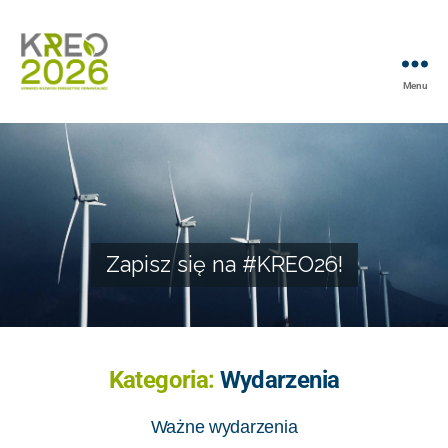
Menu
Zapisz się na #KREO26!
Zapisz się na #KREO26!
Kategoria:
Wydarzenia
Ważne wydarzenia