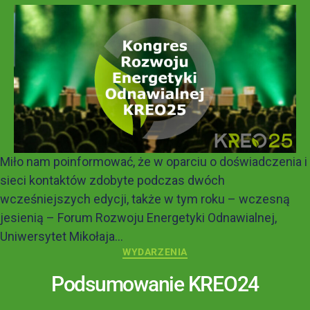
Miło nam poinformować, że w oparciu o doświadczenia i
sieci kontaktów zdobyte podczas dwóch
wcześniejszych edycji, także w tym roku – wczesną
jesienią – Forum Rozwoju Energetyki Odnawialnej,
Uniwersytet Mikołaja...
WYDARZENIA
Podsumowanie KREO24