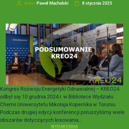
Autor:
Paweł Machalski
8 stycznia 2025
Kongres Rozwoju Energetyki Odnawialnej – KREO24
odbył się 10 grudnia 2024 r. w Bibliotece Wydziału
Chemii Uniwersytetu Mikołaja Kopernika w Toruniu.
Podczas drugiej edycji konferencji poruszyliśmy wiele
obszarów dotyczących kreowania...
WYDARZENIA