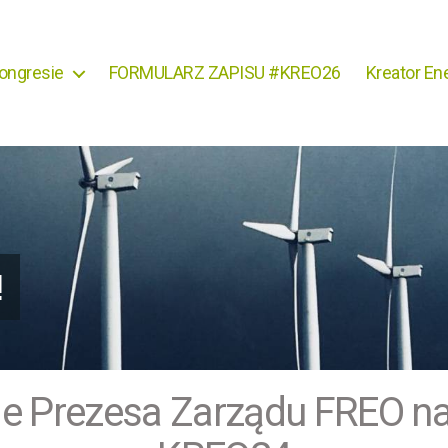
ongresie
FORMULARZ ZAPISU #KREO26
Kreator Ene
!
!
e Prezesa Zarządu FREO na