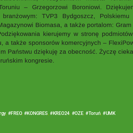
uniu – Grzegorzowi Boroniowi. Dziękuje
i branżowym: TVP3 Bydgoszcz, Polskiemu
Magazynowi Biomasa, a także portalom: Gram 
odziękowania kierujemy w stronę podmiotów
 a także sponsorów komercyjnych – FlexiPow
m Państwu dziękuję za obecność. Życzę ciekaw
ruńskim kongresie.
rgy
,
#FREO
,
#KONGRES
,
#KREO24
,
#OZE
,
#Toruń
,
#UMK