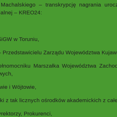
Machalskiego – transkrypcję nagrania uroc
ialnej – KREO24:
ŚiGW w Toruniu,
– Przedstawicielu Zarządu Województwa Kuja
Pełnomocniku Marszałka Województwa Zachod
wych,
wie i Wójtowie,
i z tak licznych ośrodków akademickich z całej
rektorzy, Prokurenci,