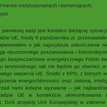
rtnerów instytucjonalnych i komercyjnych,
ych.
zej sesji jest kontekst bieżącej sytuacji ge
adzie UE. Kiedy 9 października ur. przemawiał
 apelowałem o jak najszybsze zakończenie ni
ogę obustronnego poszanowania i konstrukty
nego bezpieczeństwa energetycznego Polski 
 terytorialnego, tak nie będzie go również, 
owego wsparcia UE. Środki z KPO, z których w
jszenie energochłonności oraz zieloną, intel
zed nami kolejne wyzwanie – jak najbardzie
Radzie UE w kontekście ukierunkowania i
j. Dziś projekty Unii Europejskiej w zakres