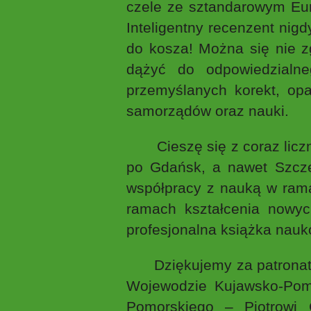
czele ze sztandarowym Eu
Inteligentny recenzent nig
do kosza! Można się nie z
dążyć do odpowiedzialn
przemyślanych korekt, opar
samorządów oraz nauki.
Cieszę się z coraz licznie
po Gdańsk, a nawet Szcze
współpracy z nauką w rama
ramach kształcenia nowy
profesjonalna książka nauko
Dziękujemy za patronaty h
Wojewodzie Kujawsko-Pom
Pomorskiego – Piotrowi 