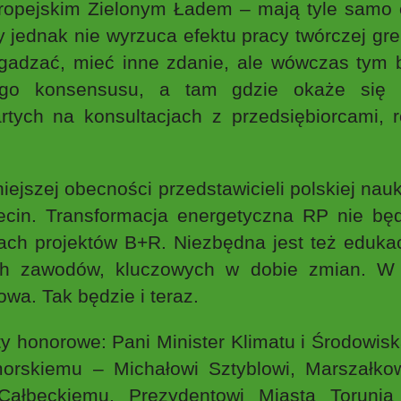
ropejskim Zielonym Ładem – mają tyle samo e
dy jednak nie wyrzuca efektu pracy twórczej gr
gadzać, mieć inne zdanie, ale wówczas tym b
ego konsensusu, a tam gdzie okaże się 
tych na konsultacjach z przedsiębiorcami, r
jszej obecności przedstawicieli polskiej nauk
cin. Transformacja energetyczna RP nie będ
ch projektów B+R. Niezbędna jest też eduka
ch zawodów, kluczowych w dobie zmian. W
wa. Tak będzie i teraz.
onorowe: Pani Minister Klimatu i Środowiska
orskiemu – Michałowi Sztyblowi, Marszałko
Całbeckiemu, Prezydentowi Miasta Toruni