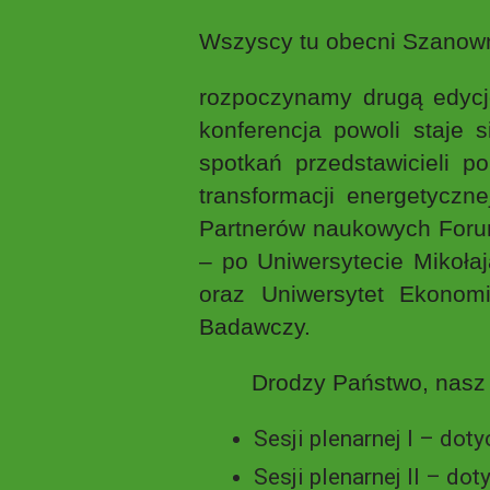
Wszyscy tu obecni Szanow
rozpoczynamy drugą edyc
konferencja powoli staje s
spotkań przedstawicieli 
transformacji energetyczn
Partnerów naukowych Forum
– po Uniwersytecie Mikoła
oraz Uniwersytet Ekonomi
Badawczy.
Drodzy Państwo, nasz teg
Sesji plenarnej I – do
Sesji plenarnej II – do