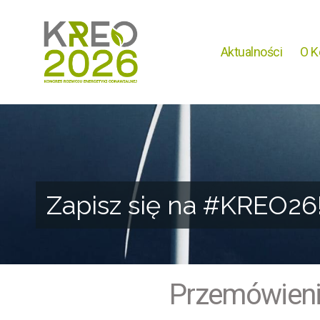
Aktualności
O K
Zapisz się na #KREO26
Zapisz się na #KREO26
Przemówieni