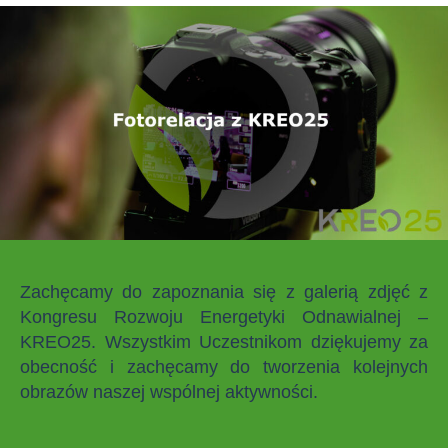
Zachęcamy do zapoznania się z galerią zdjęć z
Kongresu Rozwoju Energetyki Odnawialnej –
KREO25. Wszystkim Uczestnikom dziękujemy za
obecność i zachęcamy do tworzenia kolejnych
obrazów naszej wspólnej aktywności.