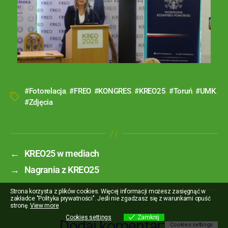
#Fotorelacja
,
#FREO
,
#KONGRES
,
#KREO25
,
#Toruń
,
#UMK
,
#Zdjęcia
←
KREO25 w mediach
→
Nagrania z KREO25
Strona korzysta z plików cookies. Więcej informacji możesz zasięgnąć w
zakładce "Polityka prywatności". Jeśli nie zgadzasz się z warunkami opuść
stronę.
View more
Cookies settings
Zamknij
Dodaj komentarz
Cookies settings