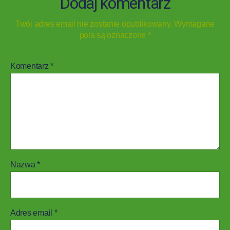
Dodaj komentarz
Twój adres email nie zostanie opublikowany.
Wymagane
pola są oznaczone
*
Komentarz
*
Nazwa
*
Adres email
*