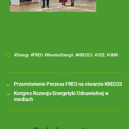
#Energy
,
#FREO
,
#KreatorEnergii
,
#KREO23
,
#OZE
,
#UMK
←
Przemówienie Prezesa FREO na otwarcie KREO23
→
Kongres Rozwoju Energetyki Odnawialnej w
mediach