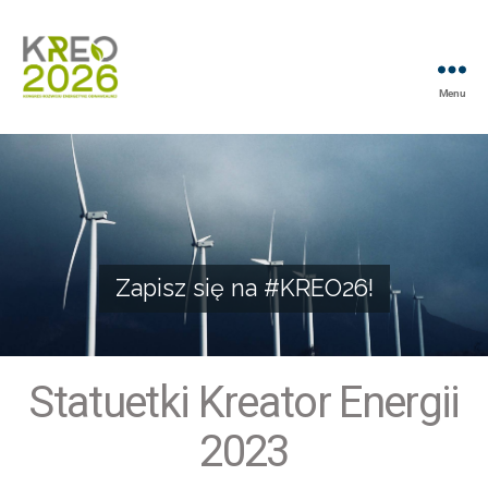
Menu
Zapisz się na #KREO26!
Zapisz się na #KREO26!
Statuetki Kreator Energii
2023