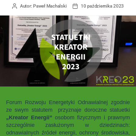
Autor:
Paweł Machalski
10 października 2023
Forum Rozwoju Energetyki Odnawialnej zgodnie
ze swym statutem przyznaje doroczne statuetki
„Kreator Energii”
osobom fizycznym i prawnym
szczególnie zasłużonym w dziedzinach:
odnawialnych źródeł energii, ochrony środowiska,