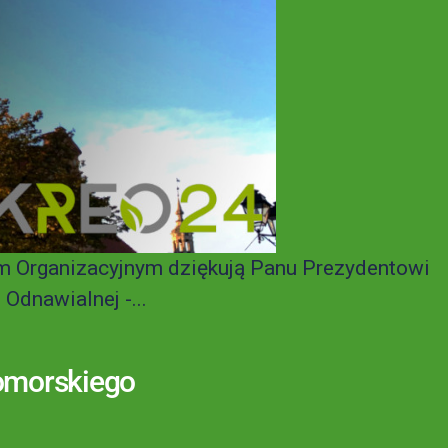
m Organizacyjnym dziękują Panu Prezydentowi
dnawialnej -...
omorskiego