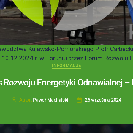
ewództwa Kujawsko-Pomorskiego Piotr Całbeck
0.12.2024 r. w Toruniu przez Forum Rozwoju Ene
INFORMACJE
 Rozwoju Energetyki Odnawialnej 
Autor:
Paweł Machalski
26 września 2024