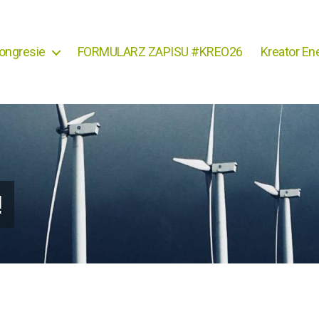
ongresie
FORMULARZ ZAPISU #KREO26
Kreator Ene
!