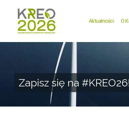
Aktualności
O K
Zapisz się na #KREO26