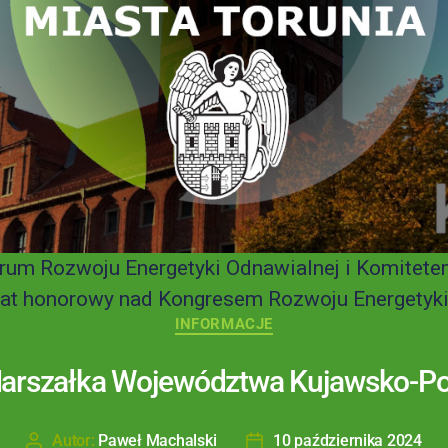
rum Rozwoju Energetyki Odnawialnej i Komitete
t honorowy nad Kongresem Rozwoju Energetyki O
INFORMACJE
Marszałka Województwa Kujawsko-P
Autor:
Paweł Machalski
10 października 2024