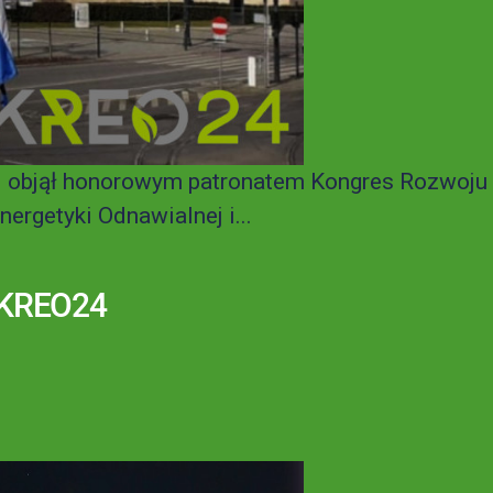
i objął honorowym patronatem Kongres Rozwoju
rgetyki Odnawialnej i...
– KREO24