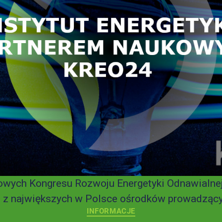
ych Kongresu Rozwoju Energetyki Odnawialnej -
m z największych w Polsce ośrodków prowadzącyc
INFORMACJE