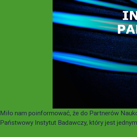
Miło nam poinformować, że do Partnerów Naukow
Państwowy Instytut Badawczy, który jest jedny