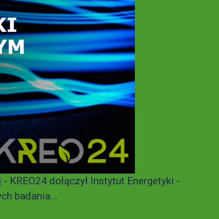
 KREO24 dołączył Instytut Energetyki -
h badania...